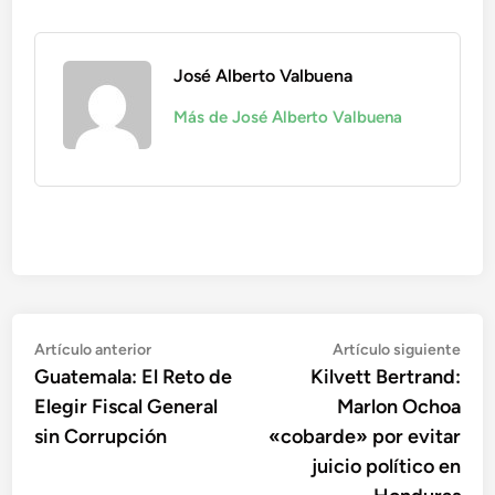
José Alberto Valbuena
Más de José Alberto Valbuena
Navegación
Artículo
Artí
Artículo anterior
Artículo siguiente
anterior:
sigu
Guatemala: El Reto de
Kilvett Bertrand:
de
Elegir Fiscal General
Marlon Ochoa
entradas
sin Corrupción
«cobarde» por evitar
juicio político en