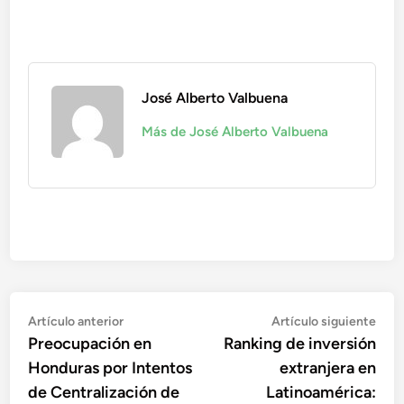
José Alberto Valbuena
Más de José Alberto Valbuena
Navegación
Artículo
Artí
Artículo anterior
Artículo siguiente
anterior:
sigu
Preocupación en
Ranking de inversión
de
Honduras por Intentos
extranjera en
entradas
de Centralización de
Latinoamérica: