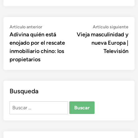
Navegación
Artículo
Artí
Artículo anterior
Artículo siguiente
anterior:
sigu
Adivina quién está
Vieja masculinidad y
de
enojado por el rescate
nueva Europa |
entradas
inmobiliario chino: los
Televisión
propietarios
Busqueda
Buscar: