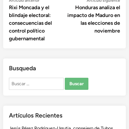
Navegación
Artículo anterior
Artículo siguiente
anterior:
sigu
Rixi Moncada y el
Honduras analiza el
de
blindaje electoral:
impacto de Maduro en
entradas
consecuencias del
las elecciones de
control político
noviembre
gubernamental
Busqueda
Buscar:
Artículos Recientes
Jesús Pérez Rodríguez-Urrutia, consejero de Tubos