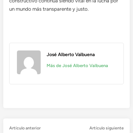
constructivo continúa siendo vital en la lucha por
un mundo más transparente y justo.
José Alberto Valbuena
Más de José Alberto Valbuena
Navegación
Artículo
Artí
Artículo anterior
Artículo siguiente