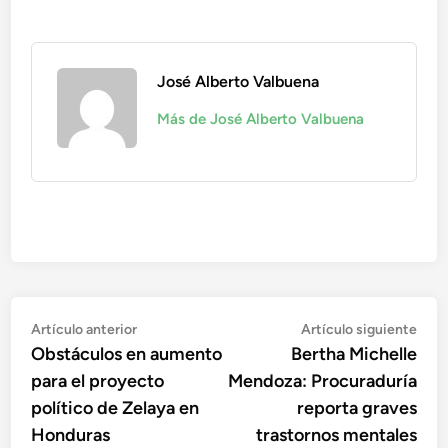
José Alberto Valbuena
Más de José Alberto Valbuena
Navegación
Artículo
Artí
Artículo anterior
Artículo siguiente
anterior:
sigu
Obstáculos en aumento
Bertha Michelle
de
para el proyecto
Mendoza: Procuraduría
entradas
político de Zelaya en
reporta graves
Honduras
trastornos mentales