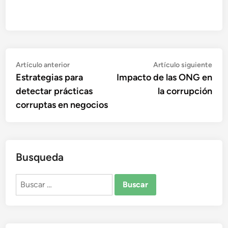
Navegación
Artículo
Artí
Artículo anterior
Artículo siguiente
anterior:
sigu
Estrategias para
Impacto de las ONG en
de
detectar prácticas
la corrupción
entradas
corruptas en negocios
Busqueda
Buscar: