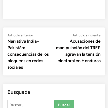
Navegación
Artículo
Artí
Artículo anterior
Artículo siguiente
anterior:
sigu
Narrativa India–
Acusaciones de
de
Pakistán:
manipulación del TREP
entradas
consecuencias de los
agravan la tensión
bloqueos en redes
electoral en Honduras
sociales
Busqueda
Buscar: