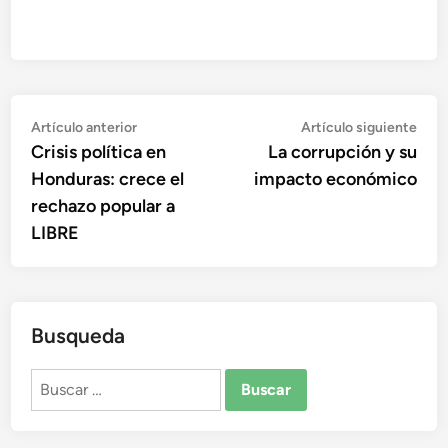
Navegación
Artículo
Artí
Artículo anterior
Artículo siguiente
anterior:
sigu
Crisis política en
La corrupción y su
de
Honduras: crece el
impacto económico
entradas
rechazo popular a
LIBRE
Busqueda
Buscar: