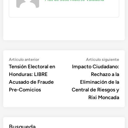
Navegación
Artículo
Artí
Artículo anterior
Artículo siguiente
anterior:
sigu
Tensión Electoral en
Impacto Ciudadano:
de
Honduras: LIBRE
Rechazo a la
entradas
Acusado de Fraude
Eliminación de la
Pre-Comicios
Central de Riesgos y
Rixi Moncada
Busqueda