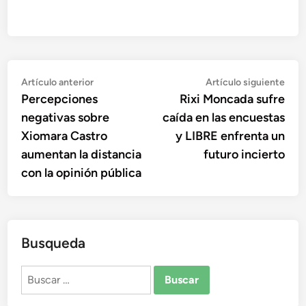
Navegación
Artículo
Artí
Artículo anterior
Artículo siguiente
anterior:
sigu
Percepciones
Rixi Moncada sufre
de
negativas sobre
caída en las encuestas
entradas
Xiomara Castro
y LIBRE enfrenta un
aumentan la distancia
futuro incierto
con la opinión pública
Busqueda
Buscar: