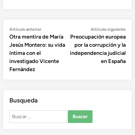
Navegación
Artículo
Artí
Artículo anterior
Artículo siguiente
anterior:
sigu
Otra mentira de María
Preocupación europea
de
Jesús Montero: su vida
por la corrupción y la
entradas
íntima con el
independencia judicial
investigado Vicente
en España
Fernández
Busqueda
Buscar: