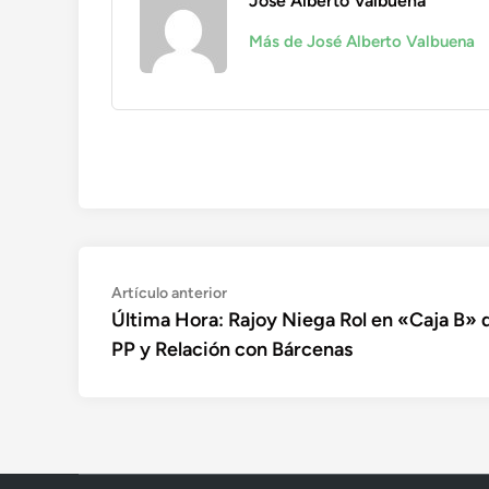
José Alberto Valbuena
Más de José Alberto Valbuena
Navegación
Artículo
Artículo anterior
anterior:
Última Hora: Rajoy Niega Rol en «Caja B» 
de
PP y Relación con Bárcenas
entradas