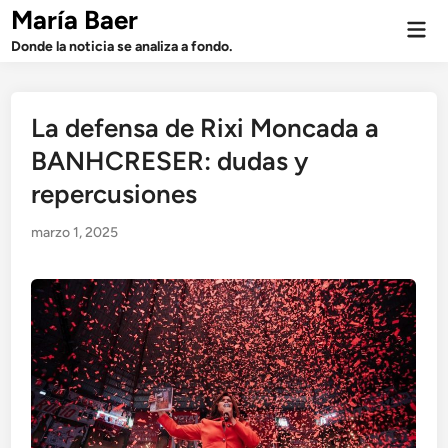
Saltar
María Baer
Men
al
prin
Donde la noticia se analiza a fondo.
contenido
La defensa de Rixi Moncada a
BANHCRESER: dudas y
repercusiones
marzo 1, 2025