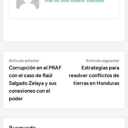
Más de José Alberto Valbuena
Navegación
Artículo
Artí
Artículo anterior
Artículo siguiente
anterior:
sigu
Corrupción en el PRAF
Estrategias para
de
con el caso de Raúl
resolver conflictos de
entradas
Salgado Zelaya y sus
tierras en Honduras
conexiones con el
poder
Busqueda