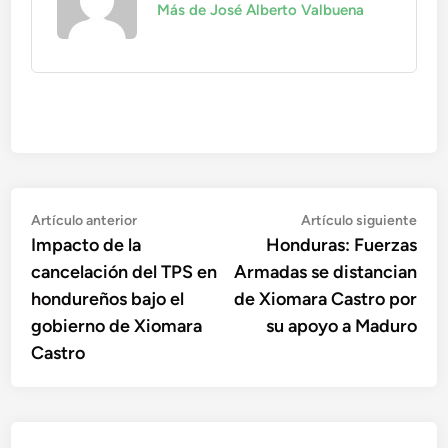
Más de José Alberto Valbuena
Navegación
Artículo
Artí
Artículo anterior
Artículo siguiente
anterior:
sigu
Impacto de la
Honduras: Fuerzas
de
cancelación del TPS en
Armadas se distancian
entradas
hondureños bajo el
de Xiomara Castro por
gobierno de Xiomara
su apoyo a Maduro
Castro