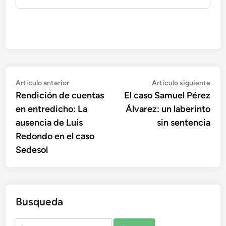
Navegación
Artículo
Artí
Artículo anterior
Artículo siguiente
anterior:
sigu
Rendición de cuentas
El caso Samuel Pérez
de
en entredicho: La
Álvarez: un laberinto
entradas
ausencia de Luis
sin sentencia
Redondo en el caso
Sedesol
Busqueda
Buscar: