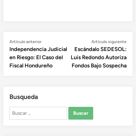
Navegación
Artículo
Artí
Artículo anterior
Artículo siguiente
anterior:
sigu
Independencia Judicial
Escándalo SEDESOL:
de
en Riesgo: El Caso del
Luis Redondo Autoriza
entradas
Fiscal Hondureño
Fondos Bajo Sospecha
Busqueda
Buscar: