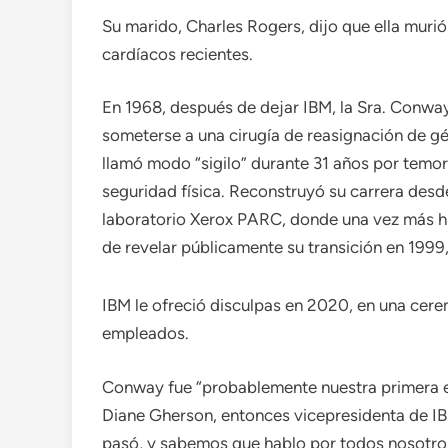
Su marido, Charles Rogers, dijo que ella muri
cardíacos recientes.
En 1968, después de dejar IBM, la Sra. Conwa
someterse a una cirugía de reasignación de gé
llamó modo “sigilo” durante 31 años por temor
seguridad física. Reconstruyó su carrera desde
laboratorio Xerox PARC, donde una vez más h
de revelar públicamente su transición en 1999,
IBM le ofreció disculpas en 2020, en una cere
empleados.
Conway fue “probablemente nuestra primera emp
Diane Gherson, entonces vicepresidenta de I
pasó, y sabemos que hablo por todos nosotro