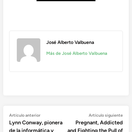
José Alberto Valbuena
Más de José Alberto Valbuena
Navegación
Artículo
Artí
Artículo anterior
Artículo siguiente
anterior:
sigu
Lynn Conway, pionera
Pregnant, Addicted
de
de la informática y
and Fighting the Pull of