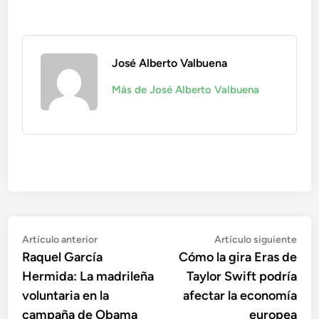
José Alberto Valbuena
Más de José Alberto Valbuena
Navegación
Artículo
Artí
Artículo anterior
Artículo siguiente
anterior:
sigu
Raquel García
Cómo la gira Eras de
de
Hermida: La madrileña
Taylor Swift podría
entradas
voluntaria en la
afectar la economía
campaña de Obama
europea