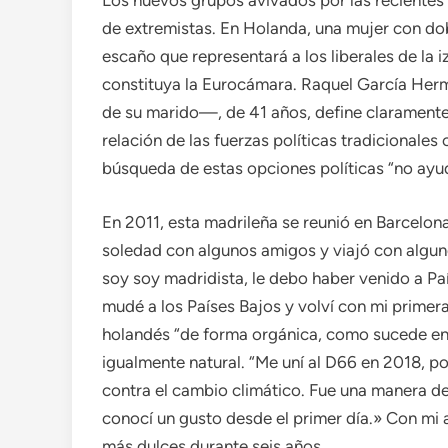
Los nuevos grupos avivados por las recientes
de extremistas. En Holanda, una mujer con do
escaño que representará a los liberales de la 
constituya la Eurocámara. Raquel García Herm
de su marido—, de 41 años, define claramente u
relación de las fuerzas políticas tradicionales
búsqueda de estas opciones políticas “no ayud
En 2011, esta madrileña se reunió en Barcelon
soledad con algunos amigos y viajó con alguno
soy soy madridista, le debo haber venido a Pa
mudé a los Países Bajos y volví con mi primera
holandés “de forma orgánica, como sucede en 
igualmente natural. “Me uní al D66 en 2018, p
contra el cambio climático. Fue una manera d
conocí un gusto desde el primer día.» Con mi 
más dulces durante seis años.