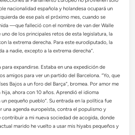
 elecciones al Parlamento Europeo no provienen sólo
ble nacionalidad española y holandesa ocupará un
izquierda de ese país el próximo mes, cuando se
ida —que falleció con el nombre de van der Walle
no de los principales retos de esta legislatura, la
 con la extrema derecha. Para este eurodiputado, la
a a nadie, excepto a la extrema derecha”.
a para expandirse. Estaba en una expedición de
s amigos para ver un partido del Barcelona. “Yo, que
íses Bajos a un foro del Barça”, bromea. Por amor me
 hija, ahora con 10 años. Aprendió el idioma
un pequeño pueblo”. Su entrada en la política fue
or una agenda europeísta, contra el populismo y
e contribuir a mi nueva sociedad de acogida, donde
actual marido he vuelto a usar mis hiyabs pequeños y