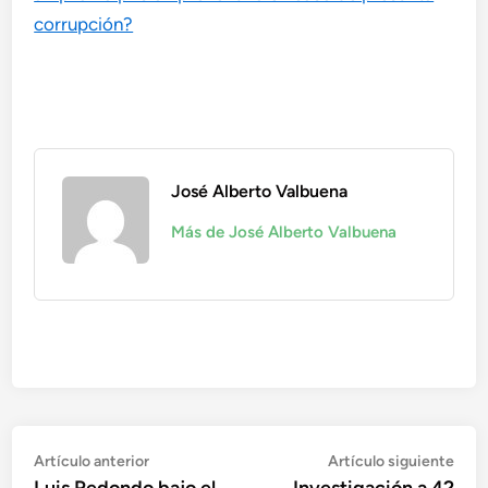
corrupción?
José Alberto Valbuena
Más de José Alberto Valbuena
Navegación
Artículo
Artí
Artículo anterior
Artículo siguiente
anterior:
sigu