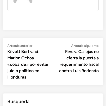
Navegación
Artículo
Artí
Artículo anterior
Artículo siguiente
anterior:
sigu
Kilvett Bertrand:
Rivera Callejas no
de
Marlon Ochoa
cierra la puerta a
entradas
«cobarde» por evitar
requerimiento fiscal
juicio político en
contra Luis Redondo
Honduras
Busqueda