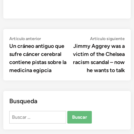
Navegación
Artículo
Artí
Artículo anterior
Artículo siguiente
anterior:
sigu
Un cráneo antiguo que
Jimmy Aggrey was a
de
sufre cáncer cerebral
victim of the Chelsea
entradas
contiene pistas sobre la
racism scandal – now
medicina egipcia
he wants to talk
Busqueda
Buscar: