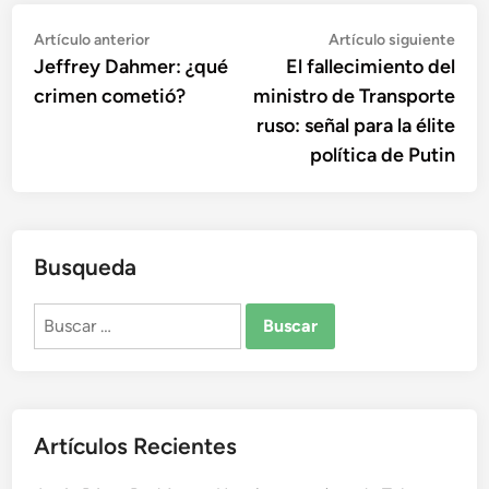
Navegación
Artículo
Artí
Artículo anterior
Artículo siguiente
anterior:
sigu
Jeffrey Dahmer: ¿qué
El fallecimiento del
de
crimen cometió?
ministro de Transporte
entradas
ruso: señal para la élite
política de Putin
Busqueda
Buscar:
Artículos Recientes