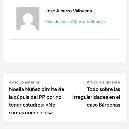
José Alberto Valbuena
Más de José Alberto Valbuena
Navegación
Artículo
Artí
Artículo anterior
Artículo siguiente
anterior:
sigu
Noelia Núñez dimite de
Todo sobre las
de
la cúpula del PP por no
irregularidades en el
entradas
tener estudios: «No
caso Bárcenas
somos como ellos»