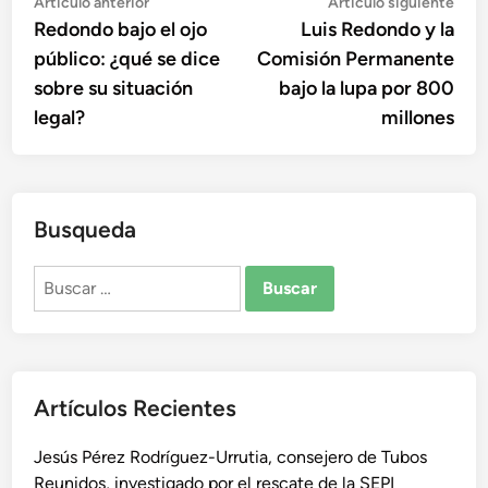
Navegación
Artículo
Artí
Artículo anterior
Artículo siguiente
anterior:
sigu
Redondo bajo el ojo
Luis Redondo y la
de
público: ¿qué se dice
Comisión Permanente
entradas
sobre su situación
bajo la lupa por 800
legal?
millones
Busqueda
Buscar:
Artículos Recientes
Jesús Pérez Rodríguez-Urrutia, consejero de Tubos
Reunidos, investigado por el rescate de la SEPI