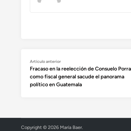
Navegación
Artículo
Artículo anterior
anterior:
Fracaso en la reelección de Consuelo Porra
de
como fiscal general sacude el panorama
entradas
político en Guatemala
Copyright © 2026
María Baer
.