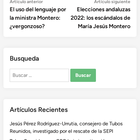
Navegación
Artículo
Artí
Artículo anterior
Artículo siguiente
anterior:
sigu
El uso del lenguaje por
Elecciones andaluzas
de
la ministra Montero:
2022: los escándalos de
entradas
¿vergonzoso?
María Jesús Montero
Busqueda
Buscar:
Artículos Recientes
Jesús Pérez Rodríguez-Urrutia, consejero de Tubos
Reunidos, investigado por el rescate de la SEPI