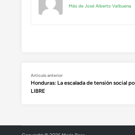
Más de José Alberto Valbuena
Navegación
Artículo
Artículo anterior
anterior:
Honduras: La escalada de tensión social po
de
LIBRE
entradas